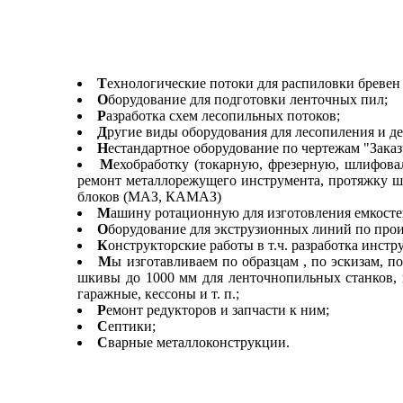
Т
ехнологические потоки для распиловки бревен 
О
борудование для подготовки ленточных пил;
Р
азработка схем лесопильных потоков;
Д
ругие виды оборудования для лесопиления и де
Н
естандартное оборудование по чертежам "Зака
М
ехобработку (токарную, фрезерную, шлифовал
ремонт металлорежущего инструмента, протяжку шп
блоков (МАЗ, КАМАЗ)
М
ашину ротационную для изготовления емкостей
О
борудование для экструзионных линий по прои
К
онструкторские работы в т.ч. разработка инстр
М
ы изготавливаем по образцам , по эскизам, 
шкивы до 1000 мм для ленточнопильных станков, н
гаражные, кессоны и т. п.;
Р
емонт редукторов и запчасти к ним;
С
ептики;
С
варные металлоконструкции.