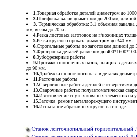
1.
Токарная обработка деталей диаметром до 1000
2.
Шлифовка валов диаметром до 200 мм, длиной 
3.
Термическая обработка: 3.1 объемная закалка
мм, весом до 20 кг.
4.
Резка листовых заготовок на г/ножницах толщ
5.
Резка круглого проката диаметром до 340 мм.
6.
Строгальные работы по заготовкам длиной до 
7.
Фрезеровка деталей размером до 400*1600*100
8.
Зубофрезерные работы
9.
Протяжка шпоночных пазов, шлицов в деталях 
до 90 мм.
10.
Долбежка шпоночного паза в деталях диаметро
11.
Расточные работы
12.
Сверлильные работы деталей с отверстиями д
13.
Сварочные работы: полуавтоматическая сварка
14.
Изготовление гнутых кованых элементов на у
15.
Заточка, ремонт металлорежущего инструмент
16.
Испытание абразивных кругов на стенде.
Станок ленточнопильный горизонтальный 
Станок ленточнопильный вертикальный Л