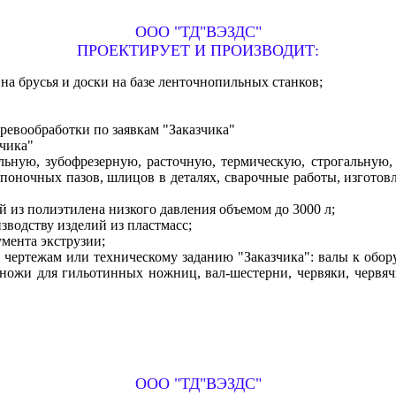
ООО "ТД"ВЭЗДС"
ПРОЕКТИРУЕТ И ПРОИЗВОДИТ:
на брусья и доски на базе ленточнопильных станков;
ревообработки по заявкам "Заказчика"
зчика"
ьную, зубофрезерную, расточную, термическую, строгальную, р
оночных пазов, шлицов в деталях, сварочные работы, изготов
 из полиэтилена низкого давления объемом до 3000 л;
зводству изделий из пластмасс;
умента экструзии;
по чертежам или техническому заданию "Заказчика": валы к об
ожи для гильотинных ножниц, вал-шестерни, червяки, червячн
ООО "ТД"ВЭЗДС"